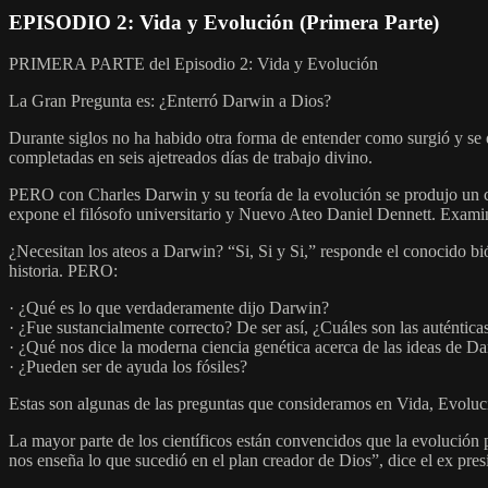
EPISODIO 2: Vida y Evolución (Primera Parte)
PRIMERA PARTE del Episodio 2: Vida y Evolución
La Gran Pregunta es: ¿Enterró Darwin a Dios?
Durante siglos no ha habido otra forma de entender como surgió y se 
completadas en seis ajetreados días de trabajo divino.
PERO con Charles Darwin y su teoría de la evolución se produjo un c
expone el filósofo universitario y Nuevo Ateo Daniel Dennett. Examin
¿Necesitan los ateos a Darwin? “Si, Si y Si,” responde el conocido bi
historia. PERO:
· ¿Qué es lo que verdaderamente dijo Darwin?
· ¿Fue sustancialmente correcto? De ser así, ¿Cuáles son las auténtic
· ¿Qué nos dice la moderna ciencia genética acerca de las ideas de D
· ¿Pueden ser de ayuda los fósiles?
Estas son algunas de las preguntas que consideramos en Vida, Evoluc
La mayor parte de los científicos están convencidos que la evolución 
nos enseña lo que sucedió en el plan creador de Dios”, dice el ex pr