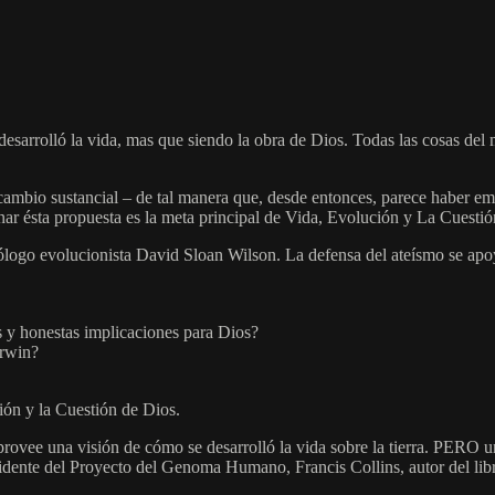
desarrolló la vida, mas que siendo la obra de Dios. Todas las cosas del
ambio sustancial – de tal manera que, desde entonces, parece haber e
ar ésta propuesta es la meta principal de Vida, Evolución y La Cuestió
ólogo evolucionista David Sloan Wilson. La defensa del ateísmo se apoy
as y honestas implicaciones para Dios?
arwin?
ión y la Cuestión de Dios.
provee una visión de cómo se desarrolló la vida sobre la tierra. PERO u
esidente del Proyecto del Genoma Humano, Francis Collins, autor del l