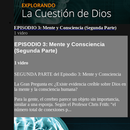
EPISODIO 3: Mente y Consciencia (Segunda Parte)
1 video
EPISODIO 3: Mente y Consciencia
(Segunda Parte)
1 video
SEGUNDA PARTE del Episodio 3: Mente y Consciencia
La Gran Pregunta es: ¿Existe evidencia creíble sobre Dios en
la mente y la consciencia humana?
Para la gente, el cerebro parece un objeto sin importancia,
similar a una esponja. Según el Profesor Chris Frith: “el
número total de conexiones p...