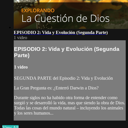
EPISODIO 2: Vida y Evolución (Segunda Parte)
1 video
EPISODIO 2: Vida y Evolución (Segunda
Parte)
1 video
SEGUNDA PARTE del Episodio 2: Vida y Evolución
La Gran Pregunta es: ¿Enterró Darwin a Dios?
Durante siglos no ha habido otra forma de entender como
surgió y se desarrolló la vida, mas que siendo la obra de Dios.
Todas las cosas del mundo natural – incluyendo los animales
y los seres humanos...
View All