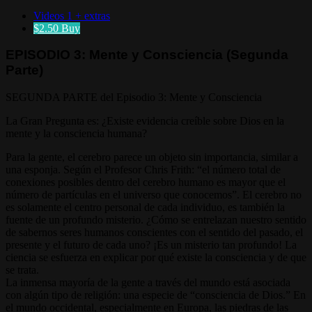
Videos
1 + extras
$2.50
Buy
EPISODIO 3: Mente y Consciencia (Segunda
Parte)
SEGUNDA PARTE del Episodio 3: Mente y Consciencia
La Gran Pregunta es: ¿Existe evidencia creíble sobre Dios en la
mente y la consciencia humana?
Para la gente, el cerebro parece un objeto sin importancia, similar a
una esponja. Según el Profesor Chris Frith: “el número total de
conexiones posibles dentro del cerebro humano es mayor que el
número de partículas en el universo que conocemos”. El cerebro no
es solamente el centro personal de cada individuo, es también la
fuente de un profundo misterio. ¿Cómo se entrelazan nuestro sentido
de sabernos seres humanos conscientes con el sentido del pasado, el
presente y el futuro de cada uno? ¡Es un misterio tan profundo! La
ciencia se esfuerza en explicar por qué existe la consciencia y de que
se trata.
La inmensa mayoría de la gente a través del mundo está asociada
con algún tipo de religión: una especie de “consciencia de Dios.” En
el mundo occidental, especialmente en Europa, las piedras de las