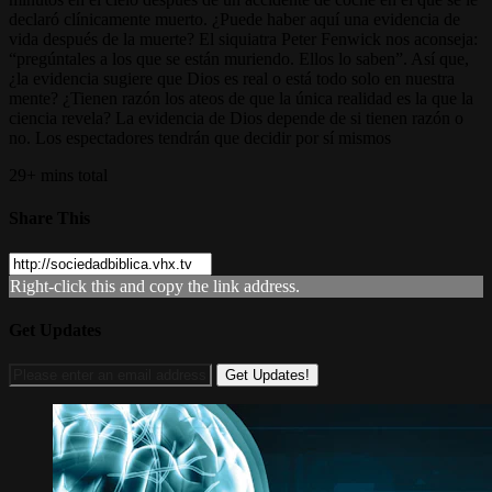
declaró clínicamente muerto. ¿Puede haber aquí una evidencia de
vida después de la muerte? El siquiatra Peter Fenwick nos aconseja:
“pregúntales a los que se están muriendo. Ellos lo saben”. Así que,
¿la evidencia sugiere que Dios es real o está todo solo en nuestra
mente? ¿Tienen razón los ateos de que la única realidad es la que la
ciencia revela? La evidencia de Dios depende de si tienen razón o
no. Los espectadores tendrán que decidir por sí mismos
29+ mins total
Share This
Right-click this and copy the link address.
Get Updates