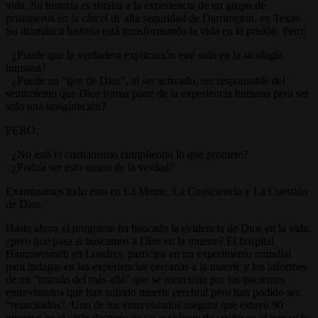
vida. Su historia es similar a la experiencia de un grupo de
prisioneros en la cárcel de alta seguridad de Darrimgton, en Texas.
Su dramática historia está transformando la vida en la prisión. Pero:
· ¿Puede que la verdadera explicación esté solo en la sicología
humana?
· ¿Puede un “gen de Dios”, al ser activado, ser responsable del
sentimiento que Dios forma parte de la experiencia humana pero ser
solo una imaginación?
PERO:
· ¿No está el cristianismo cumpliendo lo que promete?
· ¿Podría ser esto untest de la verdad?
Examinamos todo esto en La Mente, La Consciencia y La Cuestión
de Dios.
Hasta ahora el programa ha buscado la evidencia de Dios en la vida,
¿pero que pasa si buscamos a Dios en la muerte? El hospital
Hammersmith en Londres, participa en un experimento mundial
para indagar en las experiencias cercanas a la muerte y los informes
de un “mundo del más allá” que se menciona por los pacientes
entrevistados que han sufrido muerte cerebral pero han podido ser
“resucitados”. Uno de los entrevistados asegura que estuvo 90
minutos en el cielo después de un accidente de coche en el que se le