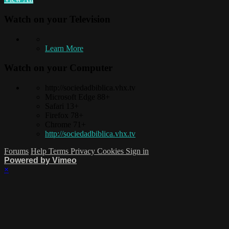
Watch on your
Television
Learn More
Watch on your
Computer
http://sociedadbiblica.vhx.tv
Microsoft Edge 88+
Safari 13+
Firefox 78+
Chrome 71+
http://sociedadbiblica.vhx.tv
Forums
Help
Terms
Privacy
Cookies
Sign in
Powered by Vimeo
×