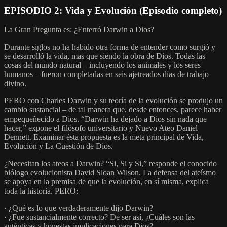
EPISODIO 2: Vida y Evolución (Episodio completo)
La Gran Pregunta es: ¿Enterró Darwin a Dios?
Durante siglos no ha habido otra forma de entender como surgió y
se desarrolló la vida, mas que siendo la obra de Dios. Todas las
cosas del mundo natural – incluyendo los animales y los seres
humanos – fueron completadas en seis ajetreados días de trabajo
divino.
PERO con Charles Darwin y su teoría de la evolución se produjo un
cambio sustancial – de tal manera que, desde entonces, parece haber
empequeñecido a Dios. “Darwin ha dejado a Dios sin nada que
hacer,” expone el filósofo universitario y Nuevo Ateo Daniel
Dennett. Examinar ésta propuesta es la meta principal de Vida,
Evolución y La Cuestión de Dios.
¿Necesitan los ateos a Darwin? “Si, Si y Si,” responde el conocido
biólogo evolucionista David Sloan Wilson. La defensa del ateísmo
se apoya en la premisa de que la evolución, en sí misma, explica
toda la historia. PERO:
· ¿Qué es lo que verdaderamente dijo Darwin?
· ¿Fue sustancialmente correcto? De ser así, ¿Cuáles son las
auténticas y honestas implicaciones para Dios?