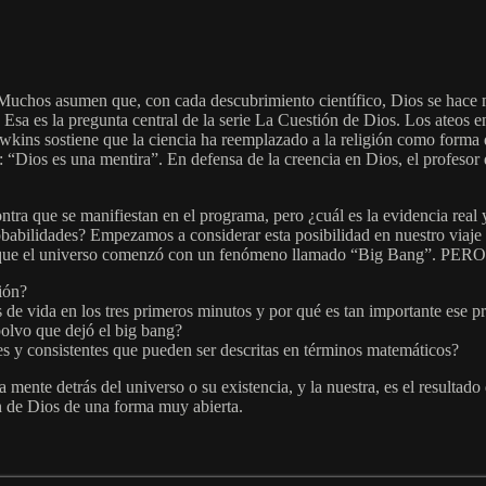
 Muchos asumen que, con cada descubrimiento científico, Dios se hace m
Esa es la pregunta central de la serie La Cuestión de Dios. Los ateos 
ins sostiene que la ciencia ha reemplazado a la religión como forma de 
 “Dios es una mentira”. En defensa de la creencia en Dios, el profesor
ntra que se manifiestan en el programa, pero ¿cuál es la evidencia rea
babilidades? Empezamos a considerar esta posibilidad en nuestro viaje
a que el universo comenzó con un fenómeno llamado “Big Bang”. PERO
ión?
de vida en los tres primeros minutos y por qué es tan importante ese p
 polvo que dejó el big bang?
es y consistentes que pueden ser descritas en términos matemáticos?
a mente detrás del universo o su existencia, y la nuestra, es el resultad
n de Dios de una forma muy abierta.