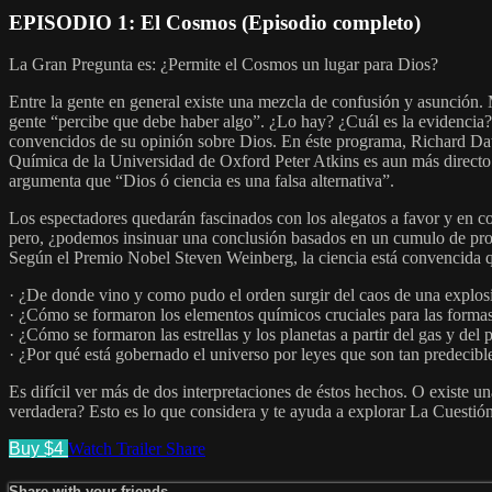
EPISODIO 1: El Cosmos (Episodio completo)
La Gran Pregunta es: ¿Permite el Cosmos un lugar para Dios?
Entre la gente en general existe una mezcla de confusión y asunción.
gente “percibe que debe haber algo”. ¿Lo hay? ¿Cuál es la evidencia? 
convencidos de su opinión sobre Dios. En éste programa, Richard Dawk
Química de la Universidad de Oxford Peter Atkins es aun más directo:
argumenta que “Dios ó ciencia es una falsa alternativa”.
Los espectadores quedarán fascinados con los alegatos a favor y en co
pero, ¿podemos insinuar una conclusión basados en un cumulo de pro
Según el Premio Nobel Steven Weinberg, la ciencia está convencid
· ¿De donde vino y como pudo el orden surgir del caos de una explos
· ¿Cómo se formaron los elementos químicos cruciales para las formas 
· ¿Cómo se formaron las estrellas y los planetas a partir del gas y del
· ¿Por qué está gobernado el universo por leyes que son tan predecibl
Es difícil ver más de dos interpretaciones de éstos hechos. O existe un
verdadera? Esto es lo que considera y te ayuda a explorar La Cuestió
Buy $4
Watch Trailer
Share
Share with your friends